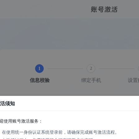
账号激活
1
2
信息校验
绑定手机
设置
学号/工号/录取通知书号
活须知
迎使用账号激活服务：
姓名
、在使用统一身份认证系统登录前，请确保完成账号激活流程。